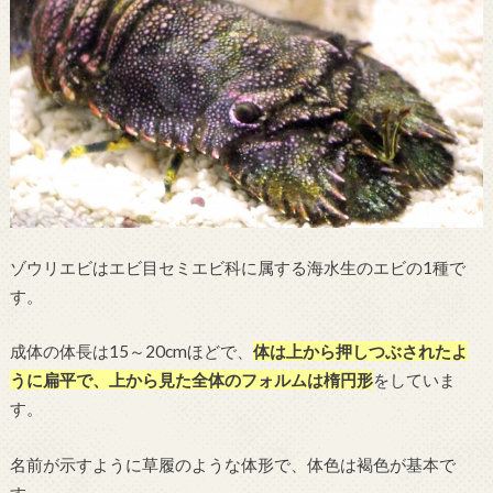
ゾウリエビはエビ目セミエビ科に属する海水生のエビの1種で
す。
成体の体長は15～20cmほどで、
体は上から押しつぶされたよ
うに扁平で、上から見た全体のフォルムは楕円形
をしていま
す。
名前が示すように草履のような体形で、体色は褐色が基本で
す。