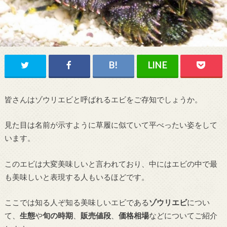
皆さんはゾウリエビと呼ばれるエビをご存知でしょうか。
見た目は名前が示すように草履に似ていて平べったい姿をして
います。
このエビは大変美味しいと言われており、中にはエビの中で最
も美味しいと表現する人もいるほどです。
ここでは知る人ぞ知る美味しいエビである
ゾウリエビ
につい
て、
生態
や
旬の時期
、
販売値段
、
価格相場
などについてご紹介