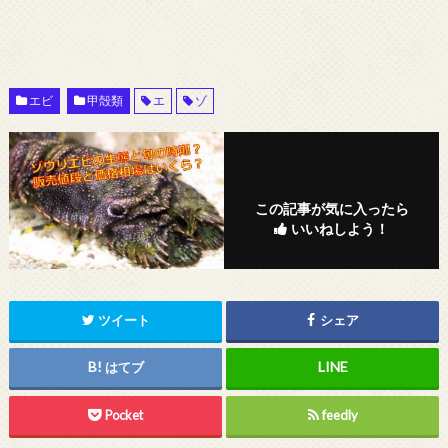
エビ
甲殻類
エ
ゾ
この記事が気に入ったら
いいねしよう！
ツイート
シェア
はてブ
Pocket
feedly