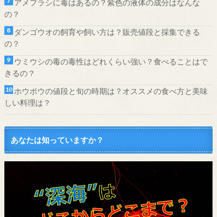
アメフラシに毒はあるの？紫色の液体の成分はなんな
の？
ダンゴウオの飼育や飼い方は？販売値段と採集できる
の？
ウミウシの毒の毒性はどれくらい強い？食べることはで
きるの？
ホウボウの値段と旬の時期は？オススメの食べ方と美味
しい料理は？
あなたは知っていますか？