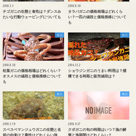
2018.5.1
2018.8.30
チゴガニの生態と食性は？ダンスみ
タラバガニの価格相場はどれくら
たいな行動ウェービングについても
い？一匹の値段と価格推移について
も
カニ
カニ
2018.8.30
2016.12.2
松葉ガニの価格相場はどれくらい？
ショウジンガニのうまい料理は？捕
オスメスの値段と価格推移について
獲できる時期と販売値段は？
も
カニ
カニ
2018.5.19
2018.9.27
スベスベマンジュウガニの生態と名
クボガニの旬の時期はいつ？漁の解
前の由来は？毒性はどれくらい強
禁と漁期間はどれくらい？