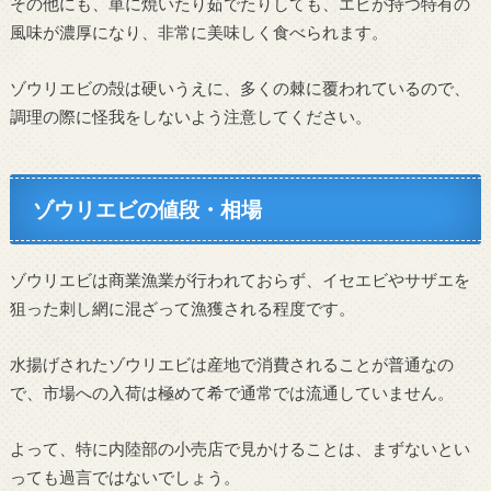
その他にも、単に焼いたり茹でたりしても、エビが持つ特有の
風味が濃厚になり、非常に美味しく食べられます。
ゾウリエビの殻は硬いうえに、多くの棘に覆われているので、
調理の際に怪我をしないよう注意してください。
ゾウリエビの値段・相場
ゾウリエビは商業漁業が行われておらず、イセエビやサザエを
狙った刺し網に混ざって漁獲される程度です。
水揚げされたゾウリエビは産地で消費されることが普通なの
で、市場への入荷は極めて希で通常では流通していません。
よって、特に内陸部の小売店で見かけることは、まずないとい
っても過言ではないでしょう。