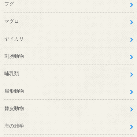
フグ
マグロ
ヤドカリ
刺胞動物
哺乳類
扁形動物
棘皮動物
海の雑学