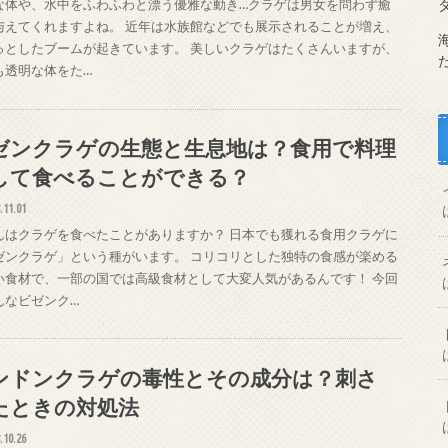
な体や、水中をふわふわと漂う優雅な動き…クラゲは男女を問わず癒
与えてくれますよね。 近年は水族館などでも展示されることが増え、
っとしたブームが起きています。 美しいクラゲはたくさんいますが、
も透明な体をた…
ゼンクラゲの生態と生息地は？食用で料理
して食べることができる？
.11.01
んはクラゲを食べたことがありますか？ 日本でも獲れる食用クラゲに
ゼンクラゲ」という種がいます。 コリコリとした独特の食感が楽める
い食材で、一部の国では高級食材として大変人気があるんです！ 今回
んなビゼンク…
ンドンクラゲの毒性とその成分は？刺さ
たときの対処法
.10.26