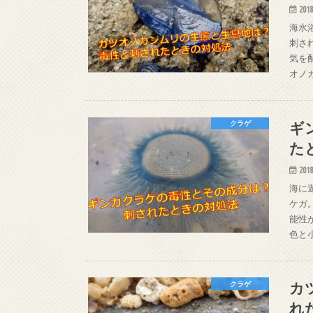
2018
海水
刺さ
気を
オノ
ギ
クラゲ
た
2018
海に
ケガ
能性
色と
カ
クラゲ
れ