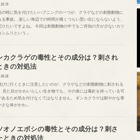
.05.19
浴の時に気を付けたいハプニングの一つが、クラゲなどの刺胞動物に
れる事故。 楽しい海辺での時間が痛くつらい思い出にならないよう、
配りたいですよね。 今回は刺胞動物の中でもご存知の方が少ないカツ
カンムリという…
ンカクラゲの毒性とその成分は？刺され
ときの対処法
.04.28
遊びに行くときに注意したいのが、クラゲなどの刺胞動物に刺される
。 見た目がかわいらしい生き物でも、その体には毒針を持っている可
があるため気を付けなくてはなりません。 ギンカクラゲは鮮やかな青
小さな体がかわ…
ツオノエボシの毒性とその成分は？刺さ
たときの対処法