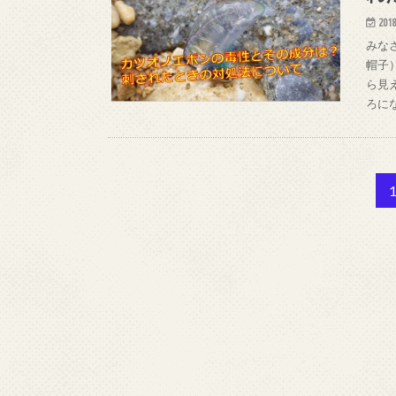
2018
みな
帽子
ら見
ろに