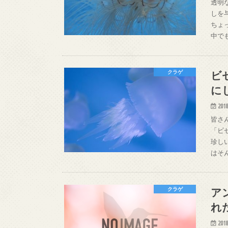
透明
しを
ちょ
中で
ビ
クラゲ
に
2018
皆さ
「ビ
珍し
はそ
ア
クラゲ
れ
2018