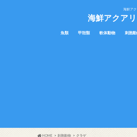
海鮮アク
海鮮アクアリ
魚類
甲殻類
軟体動物
刺胞動
マグロ
ウツボ
カサゴ
サメ
エイ
ヤドカリ
カニ
タコ
ウミウシ
アメフラシ
貝
クラゲ
HOME
刺胞動物
クラゲ