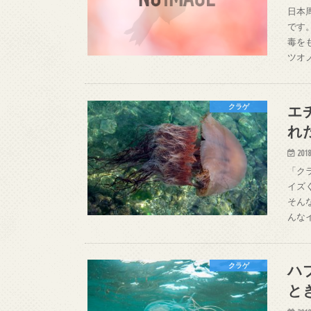
日本
です
毒を
ツオ
エ
クラゲ
れ
2018
「ク
イズ
そん
んな
ハ
クラゲ
と