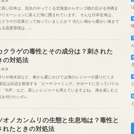
.10.19
に長い日本は、流氷のやってくる北海道からサンゴ礁の広がる沖縄ま
バリエーションに富んだ海に囲まれています。 そんな日本近海は、
なクラゲの宝庫だって知っていましたか？ 冷たい海から暖かい海まで
ある温度環境は、…
カクラゲの毒性とその成分は？刺された
きの対処法
.10.19
狩りや海水浴など、春から夏にかけては海のレジャーが盛りだくさ
 最近は浜辺を散策する「ビーチコーミング」やボードに立ってパドル
ぐ「SUP」など、新しいレジャーも増えていますよね。 海を楽しむと
気を付けたいの…
ツオノカンムリの生態と生息地は？毒性と
されたときの対処法