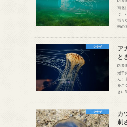
2018
南北
で、
様々
幅の
ア
クラゲ
と
2018
潮干
ん！
をこ
きに
カ
クラゲ
刺