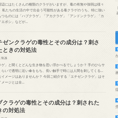
周辺にはたくさんの種類のクラゲがいますが、毒の有無や強弱は様々
。 私たちの生活の中で出会う可能性がある毒クラゲのうち、特に強い
もつものには「ハブクラゲ」「アカクラゲ」「アンドンクラゲ」「カ
ノエボシ」などが…
チゼンクラゲの毒性とその成分は？刺さ
たときの対処法
.10.26
ラゲ」と聞くとどんな生き物を思い浮かべるでしょうか？ 手のひらサ
くらいで透明に近い傘をもち、長い触手で時には人間を刺してくる…
なイメージはありませんか？ 今回ご紹介する「エチゼンクラゲ」はそ
イメージとは全…
ブクラゲの毒性とその成分は？刺された
きの対処法