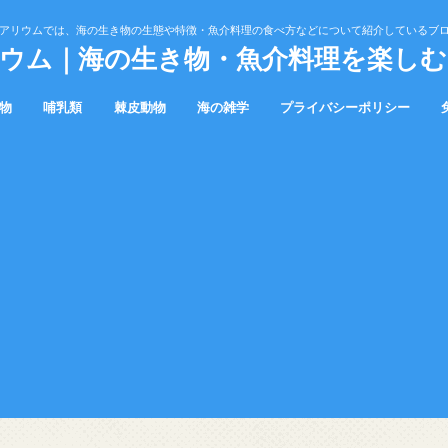
アリウムでは、海の生き物の生態や特徴・魚介料理の食べ方などについて紹介しているブ
ウム｜海の生き物・魚介料理を楽し
物
哺乳類
棘皮動物
海の雑学
プライバシーポリシー
クジラ
カイギュウ
ウニ
ヒトデ