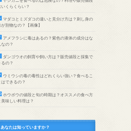
ヤシガニを食べるのは危険なの？料理や販売値段
はいくらくらい？
マダコとミズダコの違いと見分け方は？刺し身の
味が別物なの？【画像】
アメフラシに毒はあるの？紫色の液体の成分はな
んなの？
ダンゴウオの飼育や飼い方は？販売値段と採集で
きるの？
ウミウシの毒の毒性はどれくらい強い？食べるこ
とはできるの？
ホウボウの値段と旬の時期は？オススメの食べ方
と美味しい料理は？
あなたは知っていますか？