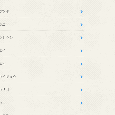
ウツボ
ウニ
ウミウシ
エイ
エビ
カイギュウ
カサゴ
カニ