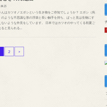
.04.25
さんはカツオノエボシという生き物をご存知でしょうか？ エボシ（烏
）のような不思議な形の浮袋と長い触手を持ち、ぱっと見は生物にす
えないような外見をしています。 日本ではカツオのやってくる初夏ご
なると見られる…
1
2
>