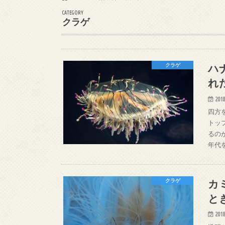
CATEGORY
クラゲ
ハ
クラゲ
れ
2018
四方
トッ
るの
年代
カ
クラゲ
と
2018