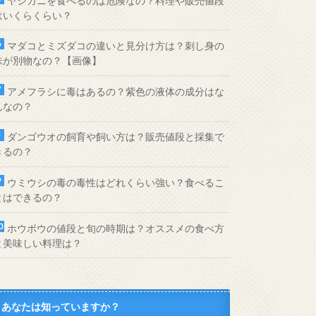
ヤシガニを食べるのは危険なの？料理や販売値段
はいくらくらい？
マダコとミズダコの違いと見分け方は？刺し身の
味が別物なの？【画像】
アメフラシに毒はあるの？紫色の液体の成分はな
んなの？
ダンゴウオの飼育や飼い方は？販売値段と採集で
きるの？
ウミウシの毒の毒性はどれくらい強い？食べるこ
とはできるの？
ホウボウの値段と旬の時期は？オススメの食べ方
と美味しい料理は？
あなたは知っていますか？