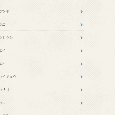
ウツボ
ウニ
ウミウシ
エイ
エビ
カイギュウ
カサゴ
カニ