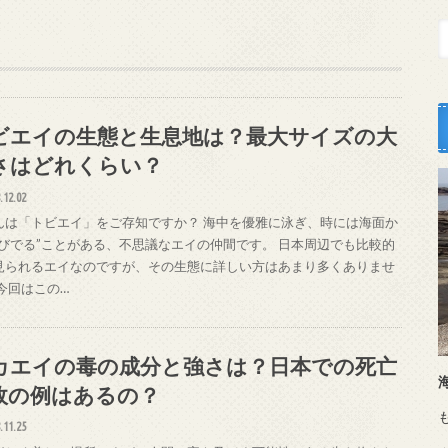
ビエイの生態と生息地は？最大サイズの大
さはどれくらい？
.12.02
んは「トビエイ」をご存知ですか？ 海中を優雅に泳ぎ、時には海面か
飛びでる”ことがある、不思議なエイの仲間です。 日本周辺でも比較的
見られるエイなのですが、その生態に詳しい方はあまり多くありませ
 今回はこの…
カエイの毒の成分と強さは？日本での死亡
故の例はあるの？
.11.25