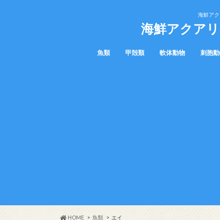
海鮮アク
海鮮アクアリ
魚類
甲殻類
軟体動物
刺胞動
マグロ
ウツボ
カサゴ
サメ
エイ
ヤドカリ
カニ
タコ
ウミウシ
アメフラシ
貝
クラゲ
HOME
魚類
エイ