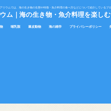
アリウムでは、海の生き物の生態や特徴・魚介料理の食べ方などについて紹介しているブ
ウム｜海の生き物・魚介料理を楽し
物
哺乳類
棘皮動物
海の雑学
プライバシーポリシー
クジラ
カイギュウ
ウニ
ヒトデ