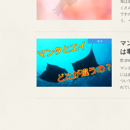
海は
くさ
です
う。
マ
エイ
は
2016
マン
には
つい
れて