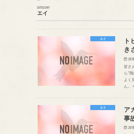
CATEGORY
エイ
ト
エイ
き
2018
皆さ
ら“
よく
ん。
ア
エイ
事
2018