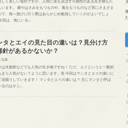
楽しく美しい場所ですが、人間に害を及ぼす可能性のある生き物もた
んいます。 棘やはさみをもつものや、毒をもつものなど実にさまざま
ので、海へ遊びに行く際はあらかじめ勉強していくのがよいでしょ
 今回は、海にいる…
ンタとエイの見た目の違いは？見分け方
毒針があるかないか？
.12.03
タは水族館などでも人気の生き物ですね！ ただ、エイというと一般的
あまり人気がない？ように思います。笑 今回はマンタとエイの違いに
て深掘りしていきます！ マンタとエイの違いは？ 主にマンタと呼ば
いるのはオニ…