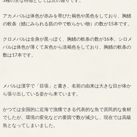
3種の主な特徴としては次の通りです。
アカメバルは体色が赤みを帯びた褐色や黒色をしており、胸鰭
の軟条（鰭にみられる筋の中で軟らかい物）の数が15本です。
クロメバルは全身が黒っぽく、胸鰭の軟条の数が16本。シロメ
バルは体色が薄くて灰色から淡褐色をしており、胸鰭の軟条の
数は17本です。
メバルは漢字で「目張」と書き、名前の由来は大きな目が体か
ら張り出している姿から来ています。
かつては全国的に近海で漁獲できる代表的な魚で庶民的な食材
でしたが、環境の変化などの要因で数が減少し、現在では高級
魚となってしまいました。