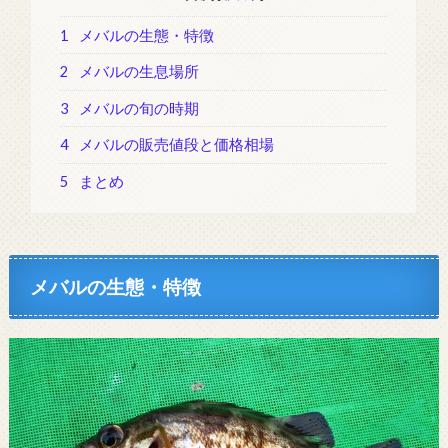
1
メバルの生態・特徴
2
メバルの生息場所
3
メバルの旬の時期
4
メバルの販売値段と価格相場
5
まとめ
メバルの生態・特徴