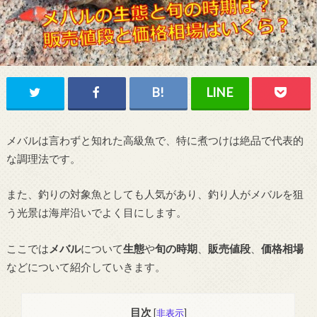
メバルは言わずと知れた高級魚で、特に煮つけは絶品で代表的
な調理法です。
また、釣りの対象魚としても人気があり、釣り人がメバルを狙
う光景は海岸沿いでよく目にします。
ここでは
メバル
について
生態
や
旬の時期
、
販売値段
、
価格相場
などについて紹介していきます。
目次
[
非表示
]