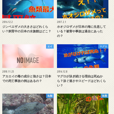
2016.12.2
2017.2.1
ジンベエザメの大きさはどれくら
ホオジロザメが日本の海に生息して
い？飼育中の日本の水族館はどこ？
いる？被害や事故は過去にあった
の？
エイ
マグロ
2018.11.25
2016.12.8
アカエイの毒の成分と強さは？日本
マグロが泳ぎ続ける理由は死ぬか
での死亡事故の例はあるの？
ら？泳ぐ速さやスピードはどれくら
い？
魚類
魚類