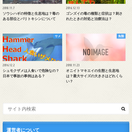
2018.11.7
2016.12.13
ソウシハギの特徴と生息地は？毒の
ゴンズイの毒の種類と症状は？刺さ
ある部位とパリトキシンについて
れたときの対処と治療法は？
サメ
魚類
2016.12.2
2018.11.23
シュモクザメは人食いで危険なの？
オニイトマキエイの生態と生息地
日本で事故の事例はある？
は？最大サイズの大きさはどれくら
い？
運営者について