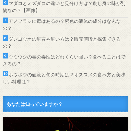
マダコとミズダコの違いと見分け方は？刺し身の味が別
物なの？【画像】
アメフラシに毒はあるの？紫色の液体の成分はなんな
の？
ダンゴウオの飼育や飼い方は？販売値段と採集できる
の？
ウミウシの毒の毒性はどれくらい強い？食べることはで
きるの？
ホウボウの値段と旬の時期は？オススメの食べ方と美味
しい料理は？
あなたは知っていますか？