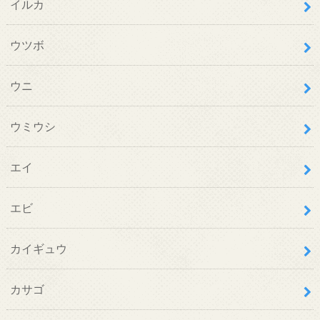
イルカ
ウツボ
ウニ
ウミウシ
エイ
エビ
カイギュウ
カサゴ